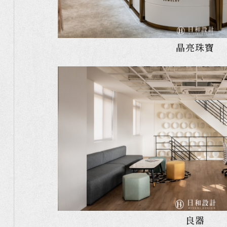
晶亮珠寶
良器