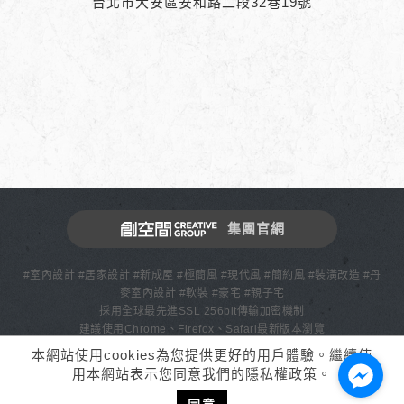
台北市大安區安和路二段32巷19號
集團官網
#室內設計 #居家設計 #新成屋 #極簡風 #現代風 #簡約風 #裝潢改造 #丹
麥室內設計 #軟裝 #豪宅 #親子宅
採用全球最先進SSL 256bit傳輸加密機制
建議使用Chrome、Firefox、Safari最新版本瀏覽
Design by WebTech
網頁設計
本網站使用cookies為您提供更好的用戶體驗。繼續使
用本網站表示您同意我們的隱私權政策。
填寫諮詢表單