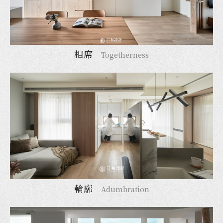
相席
Togetherness
輪廓
Adumbration