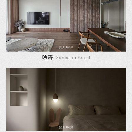
映森
Sunbeam Forest