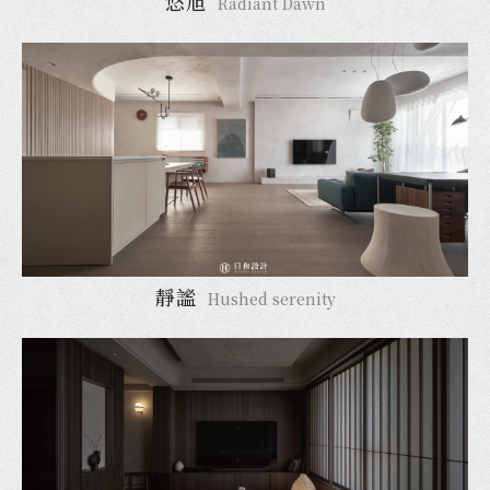
悠旭
Radiant Dawn
靜謐
Hushed serenity