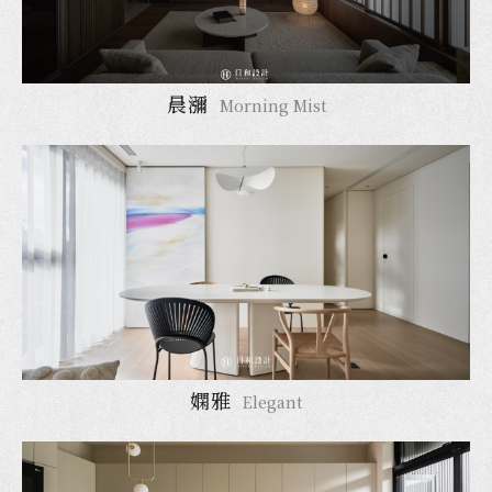
晨瀰
Morning Mist
嫻雅
Elegant