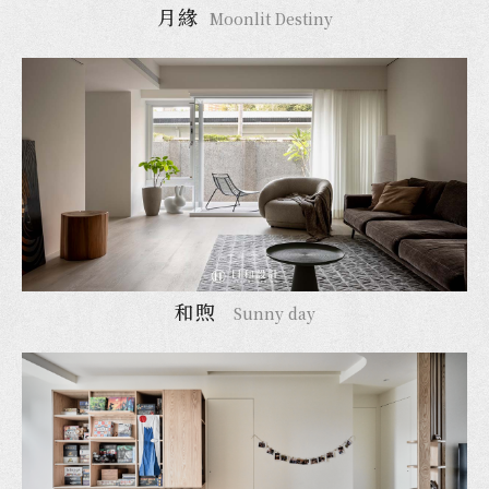
月緣
Moonlit Destiny
和煦
Sunny day