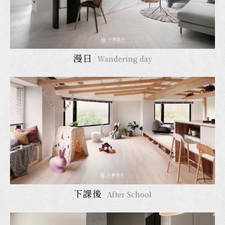
漫日
Wandering day
下課後
After School