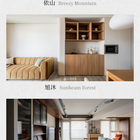
依山
Breezy Mountain
旭沐
Sunbeam Forest