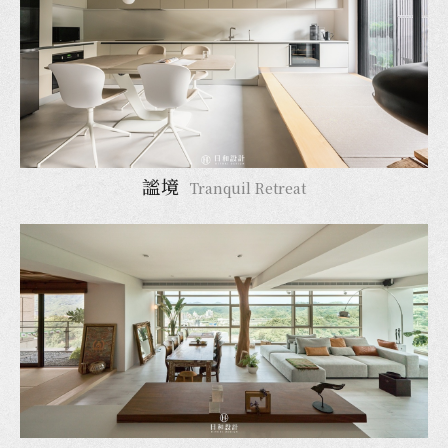
謐境
Tranquil Retreat